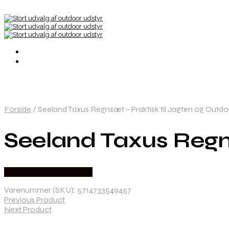
Forside
/
Seeland Taxus Regnsæt – Praktisk til Jagten og Outdo
Seeland Taxus Regns
Købes Hos Hunterspoint
Varenummer (SKU):
5714733549457
Previous Product
Next Product