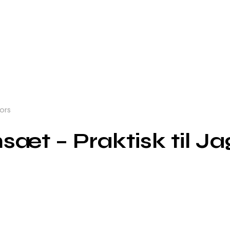
ors
æt – Praktisk til J