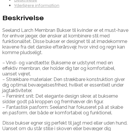
Yderligere information
Beskrivelse
Seeland Larch Membran Bukser til kvinder er et must-have
for enhver jæger, der ønsker at kombinere stil med
funktionalitet. Disse bukser er designet til at imødekomme
kravene fra det danske efterårsvejr, hvor vind og regn kan
komme pludseligt.
– Vind- og vandtætte: Bukserne er udstyret med en
effektiv membran, der holder dig tør og komfortabel,
uanset vejret.
– Strækbare materialer: Den strækbare konstruktion giver
dig optimal bevægelsesfrihed, hvilket er essentielt under
jagtaktiviteter.
– Feminint snit: Det elegante design sikrer, at bukserne
sidder godt på kroppen og fremhæver din figur.
– Fantastisk pasform: Seeland har fokuseret på at skabe
en pasform, der både er komfortabel og funktionel.
Disse bukser egner sig perfekt til jagt med eller uden hund.
Uanset om du står stille i skoven eller bevæger dig