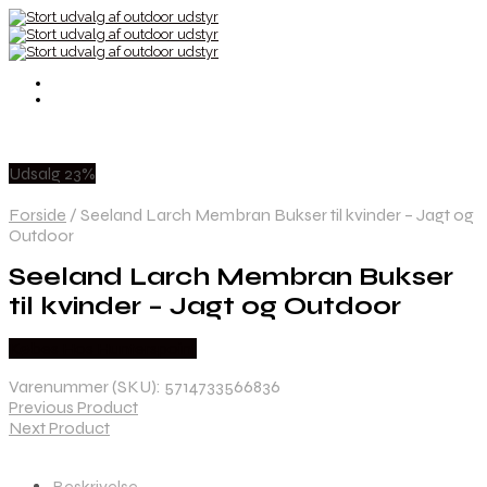
Udsalg 23%
Forside
/
Seeland Larch Membran Bukser til kvinder – Jagt og
Outdoor
Seeland Larch Membran Bukser
til kvinder – Jagt og Outdoor
Købes Hos Hunterspoint
Varenummer (SKU):
5714733566836
Previous Product
Next Product
Beskrivelse