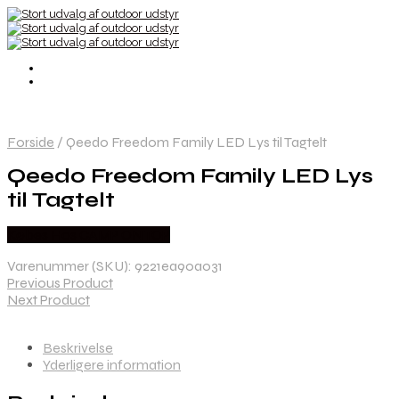
Forside
/
Qeedo Freedom Family LED Lys til Tagtelt
Qeedo Freedom Family LED Lys
til Tagtelt
Købes Hos CAMP ON TOP
Varenummer (SKU):
9221ea90a031
Previous Product
Next Product
Beskrivelse
Yderligere information