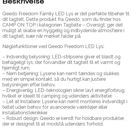
Beskrivelse
Qeedo Freedom Family LED Lys er det perfekte tilbehør til
dit tagtelt. Dette produkt fra Qeedo, som du finder hos
CAMP ON TOP i kategorien Tagtelte – Oversigt, gør det
muligt at skabe en hyggelig og indbydende atmosfære i
dit tagtelt, især når mørket falder på.
Nøglefunktioner ved Qeedo Freedom LED Lys:
– Indvendig belysning: LED-stripsene giver et blødt og
behageligt lys, der forvandler dit tagtelt til et varmt og
hjemligt rum.
– Nem betjening: Lysene kan nemt tændes og slukkes
med en simpel kontakt, så du hurtigt kan justere
belysningen efter behov.
– Energivenlig: LED-teknologien sikrer lavt energiforbrug,
hvilket er ideelt til camping og udendørs aktiviteter.
– Let at installere: Lysene kan nemt monteres indvendigt i
teltet uden behov for avancerede værktøjer eller
installationsteknikker.
– Robust design: Qeedo er kendt for holdbare produkter,
der er designet til at modstå udendørs forhold.