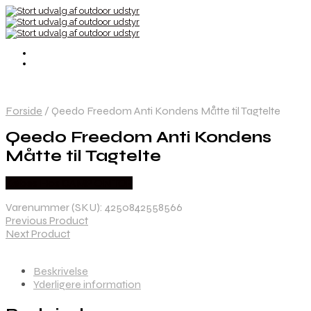
Forside
/
Qeedo Freedom Anti Kondens Måtte til Tagtelte
Qeedo Freedom Anti Kondens
Måtte til Tagtelte
Købes Hos CAMP ON TOP
Varenummer (SKU):
4250842558566
Previous Product
Next Product
Beskrivelse
Yderligere information