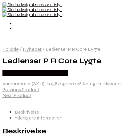
Forside
/
Nyheder
/
Ledlenser P R Core Lygte
Ledlenser P R Core Lygte
Købes Hos Outdoor i Centrum
Varenummer (SKU):
4058205020428
Kategori:
Nyheder
Previous Product
Next Product
Beskrivelse
Yderligere information
Beskrivelse