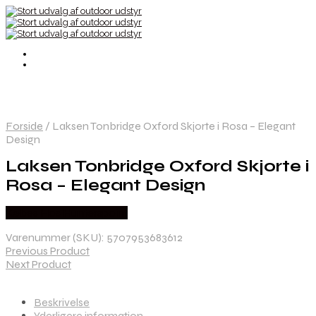
Forside
/
Laksen Tonbridge Oxford Skjorte i Rosa – Elegant
Design
Laksen Tonbridge Oxford Skjorte i
Rosa – Elegant Design
Købes Hos Hunterspoint
Varenummer (SKU):
5707953683612
Previous Product
Next Product
Beskrivelse
Yderligere information