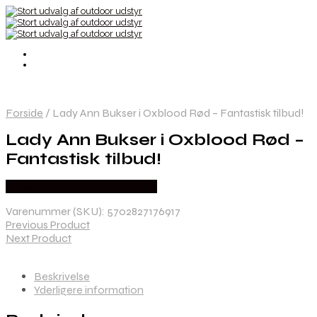
Forside
/
Lady Ann Bukser i Oxblood Rød – Fantastisk tilbud!
Lady Ann Bukser i Oxblood Rød –
Fantastisk tilbud!
Købes Hos Thehuntingshop.dk
Varenummer (SKU):
5702827176917
Previous Product
Next Product
Beskrivelse
Yderligere information