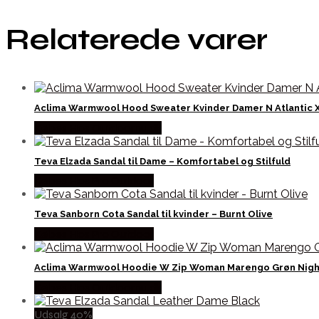
Relaterede varer
Aclima Warmwool Hood Sweater Kvinder Damer N Atlantic X
Købes Hos Outdoornu.dk
Teva Elzada Sandal til Dame – Komfortabel og Stilfuld
Købes Hos Pro Outdoor
Teva Sanborn Cota Sandal til kvinder – Burnt Olive
Købes Hos Pro Outdoor
Aclima Warmwool Hoodie W Zip Woman Marengo Grøn Night
Købes Hos Outdoornu.dk
Udsalg 40%