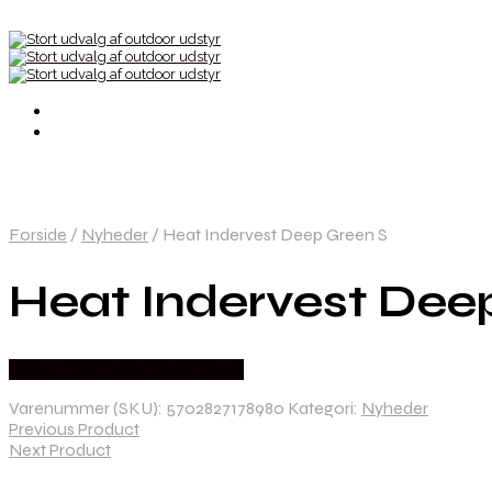
Forside
/
Nyheder
/
Heat Indervest Deep Green S
Heat Indervest Dee
Købes Hos Thehuntingshop.dk
Varenummer (SKU):
5702827178980
Kategori:
Nyheder
Previous Product
Next Product