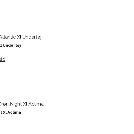
l Undertøj
 Xl Aclima