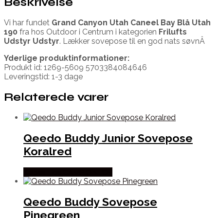
Beskrivelse
Vi har fundet
Grand Canyon Utah Caneel Bay Blå Utah
190
fra
hos Outdoor i Centrum i kategorien
Frilufts
Udstyr Udstyr
. Lækker sovepose til en god nats søvnÂ
Yderlige produktinformationer:
Produkt id: 1269-5609 5703384084646
Leveringstid: 1-3 dage
Relaterede varer
Qeedo Buddy Junior Sovepose
Koralred
Købes Hos CAMP ON TOP
Qeedo Buddy Sovepose
Pinegreen