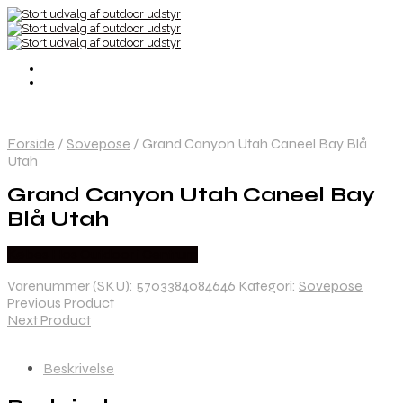
Forside
/
Sovepose
/
Grand Canyon Utah Caneel Bay Blå
Utah
Grand Canyon Utah Caneel Bay
Blå Utah
Købes Hos Outdoor i Centrum
Varenummer (SKU):
5703384084646
Kategori:
Sovepose
Previous Product
Next Product
Beskrivelse