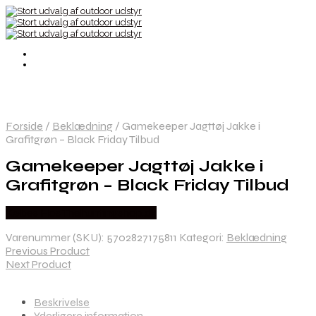
Forside
/
Beklædning
/
Gamekeeper Jagttøj Jakke i
Grafitgrøn – Black Friday Tilbud
Gamekeeper Jagttøj Jakke i
Grafitgrøn – Black Friday Tilbud
Købes Hos Thehuntingshop.dk
Varenummer (SKU):
5702827175811
Kategori:
Beklædning
Previous Product
Next Product
Beskrivelse
Yderligere information