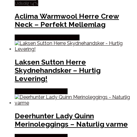
Udsalg 14%
Aclima Warmwool Herre Crew
Neck – Perfekt Mellemlag
Købes Hos Outdoor i Centrum
Laksen Sutton Herre
Skydnehandsker – Hurtig
Levering!
Købes Hos Hunterspoint
Deerhunter Lady Quinn
Merinoleggings – Naturlig varme
Købes Hos Hunterspoint