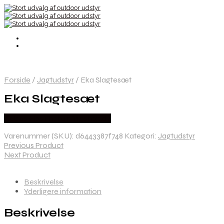
Forside
/
Jagtudstyr
/
Eka Slagtesæt
Eka Slagtesæt
Købes Hos Thehuntingshop.dk
Varenummer (SKU):
d6443387f748
Kategori:
Jagtudstyr
Previous Product
Next Product
Beskrivelse
Yderligere information
Beskrivelse