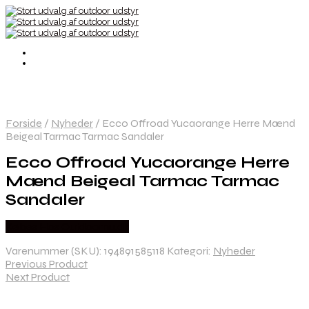
Forside
/
Nyheder
/
Ecco Offroad Yucaorange Herre Mænd
Beigeal Tarmac Tarmac Sandaler
Ecco Offroad Yucaorange Herre
Mænd Beigeal Tarmac Tarmac
Sandaler
Købes Hos Outdoornu.dk
Varenummer (SKU):
194891585118
Kategori:
Nyheder
Previous Product
Next Product