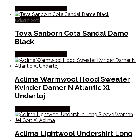
Købes Hos Pro Outdoor
Udsalg 20%
Teva Sanborn Cota Sandal Dame
Black
Købes Hos Pro Outdoor
Aclima Warmwool Hood Sweater
Kvinder Damer N Atlantic Xl
Undertøj
Købes Hos Outdoornu.dk
Aclima Lightwool Undershirt Long