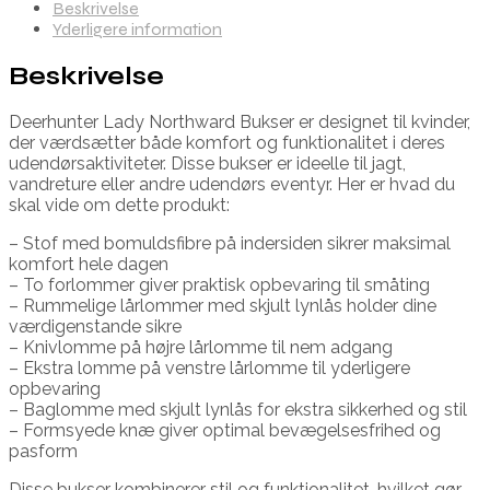
Beskrivelse
Yderligere information
Beskrivelse
Deerhunter Lady Northward Bukser er designet til kvinder,
der værdsætter både komfort og funktionalitet i deres
udendørsaktiviteter. Disse bukser er ideelle til jagt,
vandreture eller andre udendørs eventyr. Her er hvad du
skal vide om dette produkt:
– Stof med bomuldsfibre på indersiden sikrer maksimal
komfort hele dagen
– To forlommer giver praktisk opbevaring til småting
– Rummelige lårlommer med skjult lynlås holder dine
værdigenstande sikre
– Knivlomme på højre lårlomme til nem adgang
– Ekstra lomme på venstre lårlomme til yderligere
opbevaring
– Baglomme med skjult lynlås for ekstra sikkerhed og stil
– Formsyede knæ giver optimal bevægelsesfrihed og
pasform
Disse bukser kombinerer stil og funktionalitet, hvilket gør