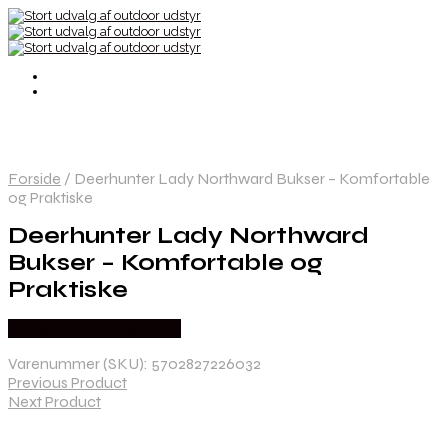
Forside
/
Deerhunter Lady Northward Bukser – Komfortable
og Praktiske
Deerhunter Lady Northward
Bukser – Komfortable og
Praktiske
Købes Hos Hunterspoint
Varenummer (SKU):
5702827226032
Previous Product
Next Product