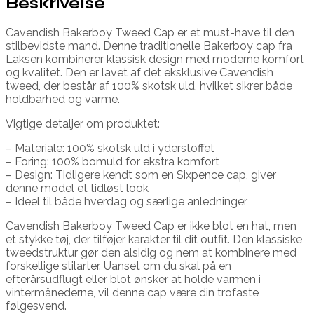
Beskrivelse
Cavendish Bakerboy Tweed Cap er et must-have til den
stilbevidste mand. Denne traditionelle Bakerboy cap fra
Laksen kombinerer klassisk design med moderne komfort
og kvalitet. Den er lavet af det eksklusive Cavendish
tweed, der består af 100% skotsk uld, hvilket sikrer både
holdbarhed og varme.
Vigtige detaljer om produktet:
– Materiale: 100% skotsk uld i yderstoffet
– Foring: 100% bomuld for ekstra komfort
– Design: Tidligere kendt som en Sixpence cap, giver
denne model et tidløst look
– Ideel til både hverdag og særlige anledninger
Cavendish Bakerboy Tweed Cap er ikke blot en hat, men
et stykke tøj, der tilføjer karakter til dit outfit. Den klassiske
tweedstruktur gør den alsidig og nem at kombinere med
forskellige stilarter. Uanset om du skal på en
efterårsudflugt eller blot ønsker at holde varmen i
vintermånederne, vil denne cap være din trofaste
følgesvend.