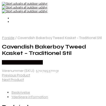
Forside
/
Cavendish Bakerboy Tweed Kasket – Traditionel Stil
Cavendish Bakerboy Tweed
Kasket – Traditionel Stil
Købes Hos Hunterspoint
Varenummer (SKU):
5707953711131
Previous Product
Next Product
Beskrivelse
Yderligere information