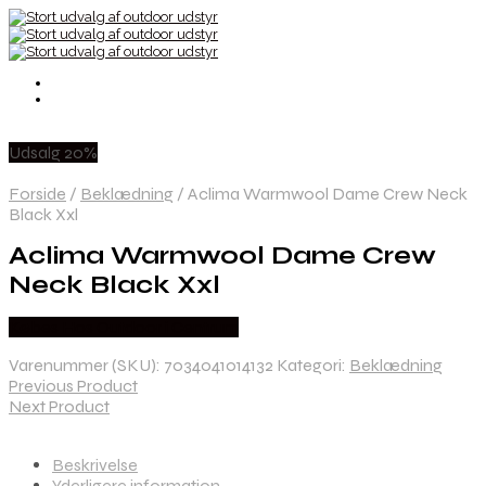
Udsalg 20%
Forside
/
Beklædning
/
Aclima Warmwool Dame Crew Neck
Black Xxl
Aclima Warmwool Dame Crew
Neck Black Xxl
Købes Hos Outdoor i Centrum
Varenummer (SKU):
7034041014132
Kategori:
Beklædning
Previous Product
Next Product
Beskrivelse
Yderligere information