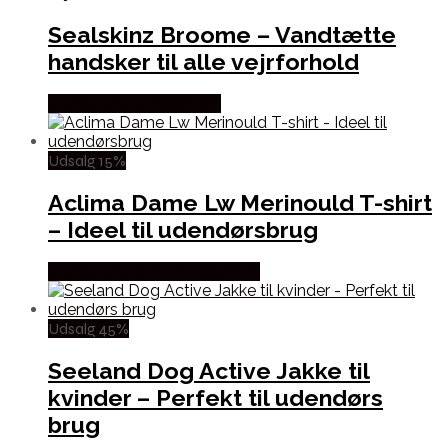
Sealskinz Broome – Vandtætte
handsker til alle vejrforhold
Købes Hos Hunterspoint
Udsalg 15%
Aclima Dame Lw Merinould T-shirt
– Ideel til udendørsbrug
Købes Hos Outdoor i Centrum
Udsalg 45%
Seeland Dog Active Jakke til
kvinder – Perfekt til udendørs
brug