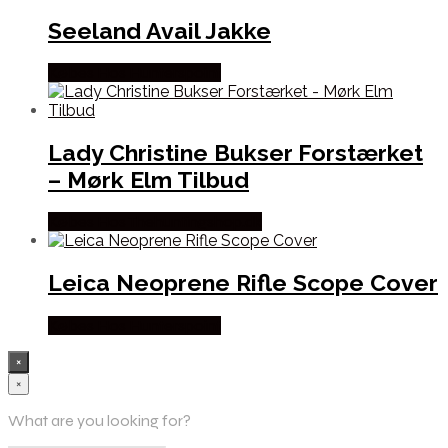
Seeland Avail Jakke
Købes Hos Hunterspoint
Lady Christine Bukser Forstærket
– Mørk Elm Tilbud
Købes Hos Thehuntingshop.dk
Leica Neoprene Rifle Scope Cover
Købes Hos Hunterspoint
×
×
What are you looking for?