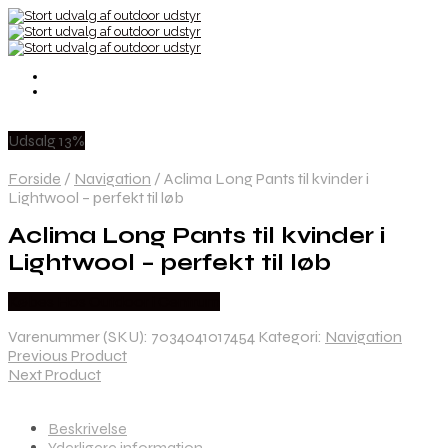
Udsalg 13%
Forside
/
Navigation
/
Aclima Long Pants til kvinder i
Lightwool – perfekt til løb
Aclima Long Pants til kvinder i
Lightwool – perfekt til løb
Købes Hos Outdoor i Centrum
Varenummer (SKU):
7034041017454
Kategori:
Navigation
Previous Product
Next Product
Beskrivelse
Yderligere information