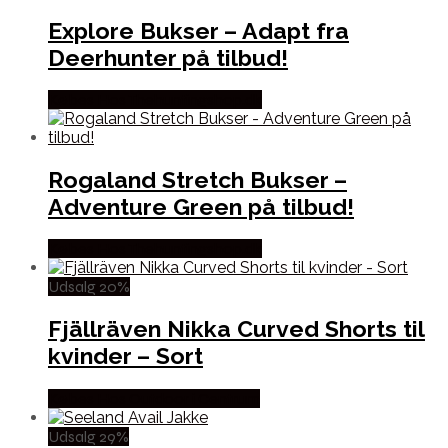
Explore Bukser – Adapt fra
Deerhunter på tilbud!
Købes Hos Thehuntingshop.dk
Rogaland Stretch Bukser –
Adventure Green på tilbud!
Købes Hos Thehuntingshop.dk
Udsalg 20%
Fjällräven Nikka Curved Shorts til
kvinder – Sort
Købes Hos Outdoor i Centrum
Udsalg 29%