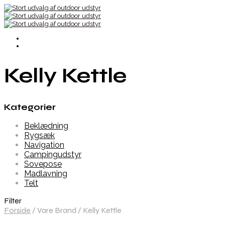
Kelly Kettle
Kategorier
Beklædning
Rygsæk
Navigation
Campingudstyr
Sovepose
Madlavning
Telt
Filter
Forside
/
Vare Brand
/
Kelly Kettle